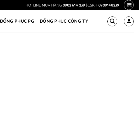
HOTLINE MUA HÀNG
0902 614 239
| CSKH
0909148239
ĐỒNG PHỤC PG
ĐỒNG PHỤC CÔNG TY