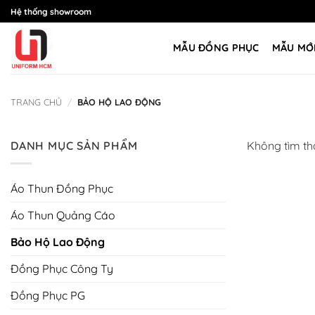
Bỏ
Hệ thống showroom
qua
nội
MẪU ĐỒNG PHỤC
MẪU MỚ
dung
TRANG CHỦ
/
BẢO HỘ LAO ĐỘNG
DANH MỤC SẢN PHẨM
Không tìm th
Áo Thun Đồng Phục
Áo Thun Quảng Cáo
Bảo Hộ Lao Động
Đồng Phục Công Ty
Đồng Phục PG