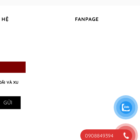
 HỆ
FANPAGE
ĐÃI VÀ XU
0908849394