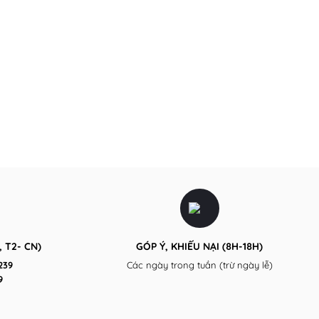
 T2- CN)
GÓP Ý, KHIẾU NẠI (8H-18H)
239
Các ngày trong tuần (trừ ngày lễ)
9